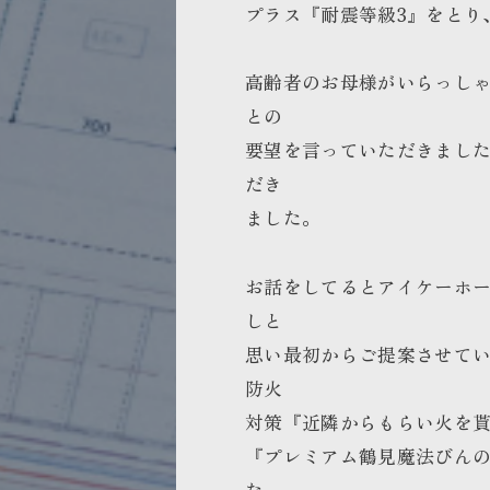
プラス『耐震等級3』をとり
高齢者のお母様がいらっし
との
要望を言っていただきまし
だき
ました。
お話をしてるとアイケーホ
しと
思い最初からご提案させて
防火
対策『近隣からもらい火を
『プレミアム鶴見魔法びんの
た。