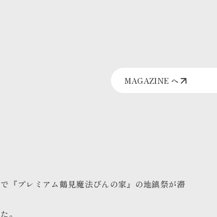
MAGAZINE へ
区で『プレミアム鶴見魔法びんの家』の地鎮祭が滞
した。