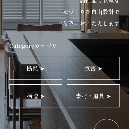
高性能で安全な
家づくりを
自由設計で
ご希望におこたえします
カテゴリ
Category
断熱 ➤
気密 ➤
構造 ➤
素材・道具 ➤