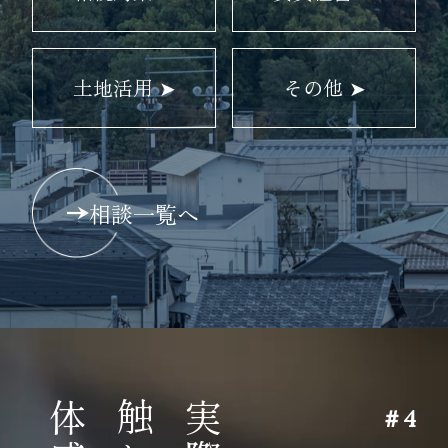
土地活用 ➤
その他 ➤
相談一覧へ
＃4