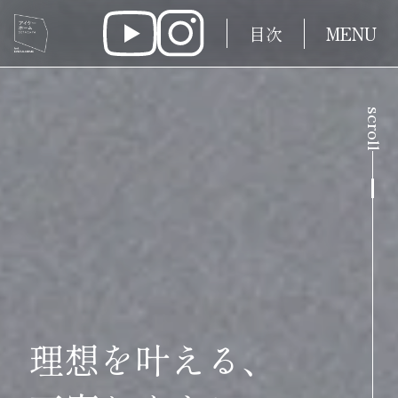
目次
MENU
scroll
理想を叶える、