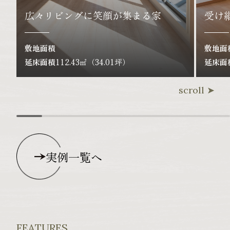
広々リビングに笑顔が集まる家
受け
敷地面積
敷地面
延床面積
112.43㎡（34.01坪）
延床面
scroll
実例一覧へ
FEATURES