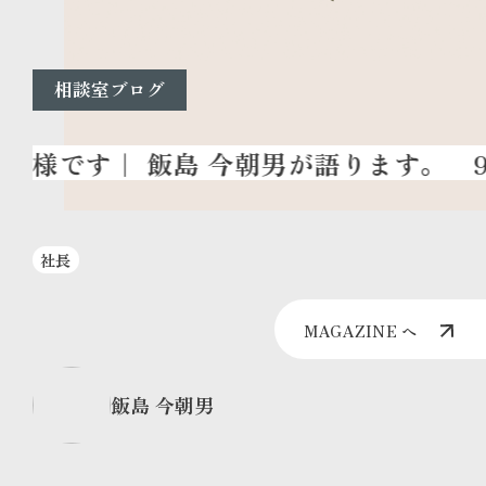
相談室ブログ
9
社長
MAGAZINE へ
飯島 今朝男