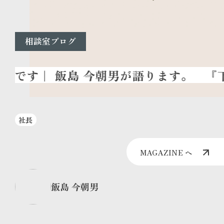
相談室ブログ
『下
社長
MAGAZINE へ
飯島 今朝男