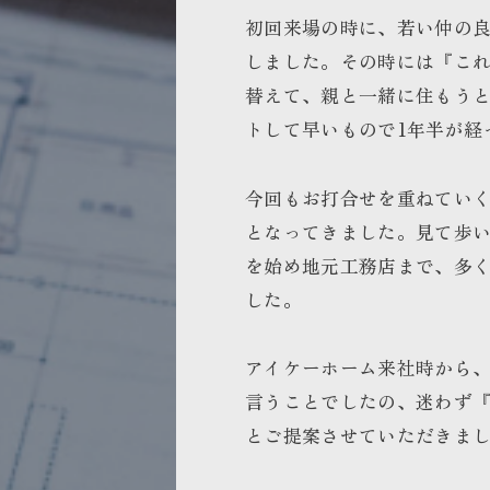
初回来場の時に、若い仲の
しました。その時には『こ
替えて、親と一緒に住もう
トして早いもので1年半が経
今回もお打合せを重ねてい
となってきました。見て歩
を始め地元工務店まで、多
した。
アイケーホーム来社時から
言うことでしたの、迷わず
とご提案させていただきま