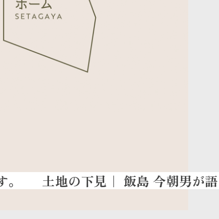
土地の下見
｜ 飯島 今朝男が語りま