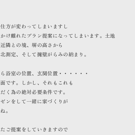
の仕方が変わってしまいますし
はかけ離れたプラン提案になってしまいます。
土地
、近隣との境、塀の高さから
真北測定、そして擁壁がらみの納まり。
から浴室の位置、玄関位置・・・・・・
場面です。
しかし、それもこれも
ただく為の
絶対必要条件です。
レゼンを
して一緒に家づくりが
すね。
したご提案をしていきますので