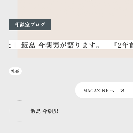
相談室ブログ
『2年前
社長
MAGAZINE へ
飯島 今朝男