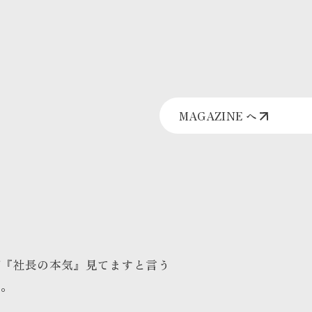
MAGAZINE へ
グ『社長の本気』見てますと言う
た。