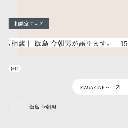
相談室ブログ
1
社長
MAGAZINE へ
飯島 今朝男