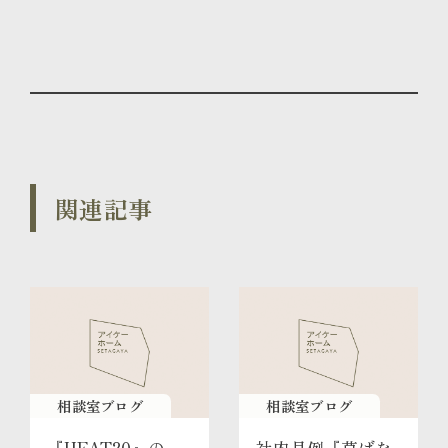
関連記事
相談室ブログ
相談室ブログ
『HEAT20』の
社内月例『草ばな