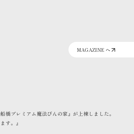
MAGAZINE へ
谷船橋プレミアム魔法びんの家』が上棟しました。
います。』