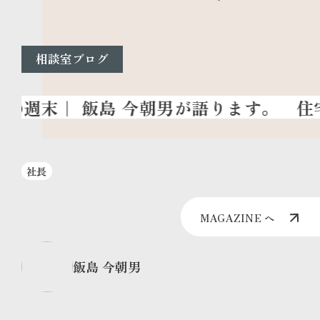
相談室ブログ
住宅
社長
MAGAZINE へ
飯島 今朝男