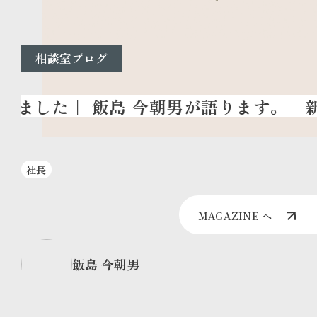
相談室ブログ
新
社長
MAGAZINE へ
飯島 今朝男