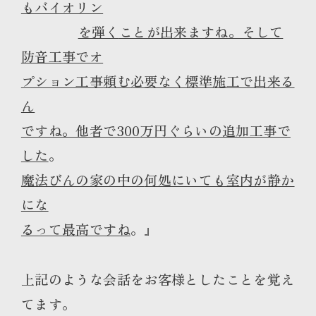
もバイオリン
を弾く
ことが出来ますね。そして
防音工事でオ
プション工事
頼む必要なく標準施工で出来る
ん
ですね。他者で300
万円ぐらいの追加工事で
した
。
魔法びんの家の中の
何処にいても室
内が静か
にな
るって最高ですね
。』
上記のような会話をお客様としたことを覚え
てます。