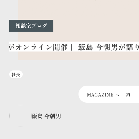
相談室ブログ
社長
MAGAZINE へ
飯島 今朝男