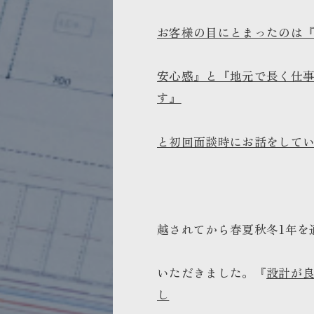
お客様の目にとまったのは
安心感』と『地元で長く仕
す』
と初回面談時にお話をして
越されてから春夏秋冬1年を
いただきました。『
設計が
し