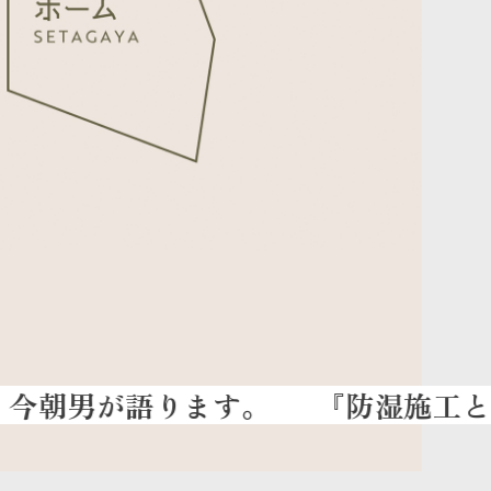
『防湿施工とは』覚