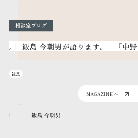
相談室ブログ
『中野二
社長
MAGAZINE へ
飯島 今朝男