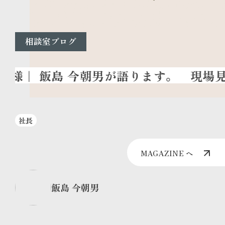
相談室ブログ
現場見
社長
MAGAZINE へ
飯島 今朝男