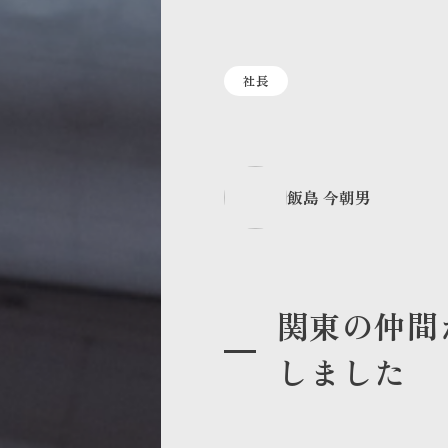
社長
飯島 今朝男
関東の仲間
しました