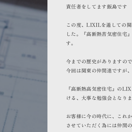
責任者をしてます飯島です
この度、LIXILを通して
した。『高断熱苦気密住宅』
す。
今までの歴史がありますの
今回は関東の仲間達ですが
『高断熱高気密住宅』のLI
ける、大事な勉強会となり
お客様に今の時代に、これ
させていただく為には仲間