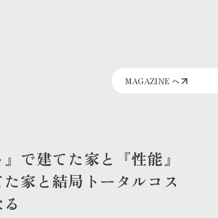
MAGAZINE へ
ト』で建てた家と『性能』
てた家と結局トータルコス
なる