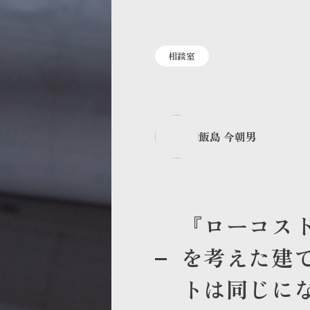
相談室
飯島 今朝男
『ローコス
を考えた建
トは同じに