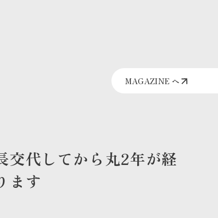
MAGAZINE へ
長交代してから丸2年が経
ります