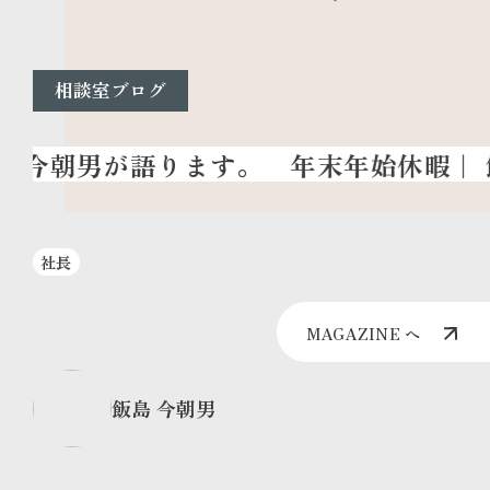
相談室ブログ
年末年始休暇
｜ 
社長
MAGAZINE へ
飯島 今朝男