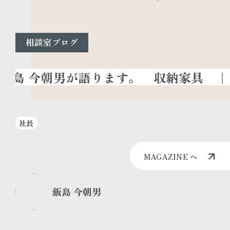
相談室ブログ
収納家具
｜
社長
MAGAZINE へ
飯島 今朝男