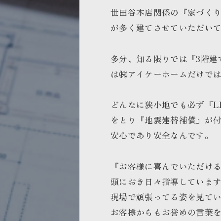
世田谷本店関係の『家づくり
が多く建てさせていただい
多分、知る限りでは『3階建で
は㈱アイケーホームだけで
どんなに狭小地でも必ず『LI
をとり『地震建替補償』が
安心であり安全なんです。
『
お客様に喜んでいただけ
頭におき日々指導していま
現場で頑張ってる姿を見て
お客様からもお誉めの言葉