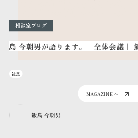
相談室ブログ
全体会議
｜ 
社長
MAGAZINE へ
飯島 今朝男