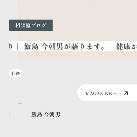
相談室ブログ
健康か
社長
MAGAZINE へ
飯島 今朝男