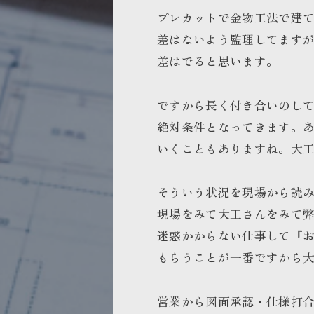
プレカットで金物工法で建
差はないよう監理してます
差はでると思います。
ですから長く付き合いのし
絶対条件となってきます。
いくこともありますね。
大
そういう状況を現場から読
現場をみて大工さんをみて
迷惑かからない仕事して『
もらうことが一番ですから
営業から図面承認・仕様打