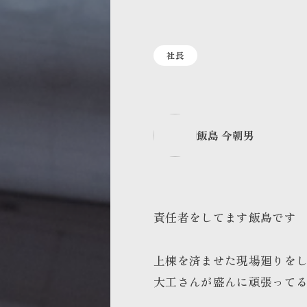
社長
飯島 今朝男
責任者をしてます飯島です
上棟を済ませた
現場廻りを
大工さんが盛んに頑張って