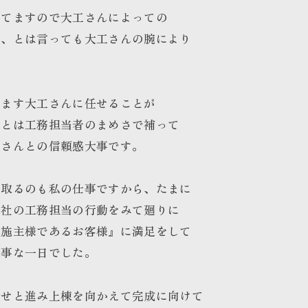
ててますので大工さんによっての
が、とは言っても大工さんの腕により
てます大工さんに任せることが
あとは工務担当者のまめさで補って
工さんとの信頼感大事です
。
み取るのも私の仕事ですから、たまに
弊社の工務担当の行動をみて廻りに
お施主様であるお客様』に
満足
をして
大事な一日でした。
合せと進み上棟を向かえて完成に向けて