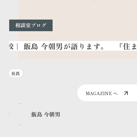
相談室ブログ
『住ま
社長
MAGAZINE へ
飯島 今朝男