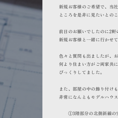
新規お客様のご希望で、当
ところを是非に見たいとの
前日のお願いでしたのに2軒
新規お客様と一緒に行かせ
色々と質問も出ましたが、
何より住まい方がご両家共
びっくりしてました。
また、部屋の中の飾り付け
非常になんともモデルハウ
①3階部分の北側斜線の