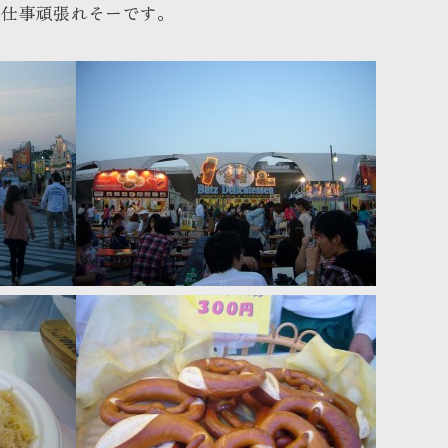
く仕事頑張れそーです
。