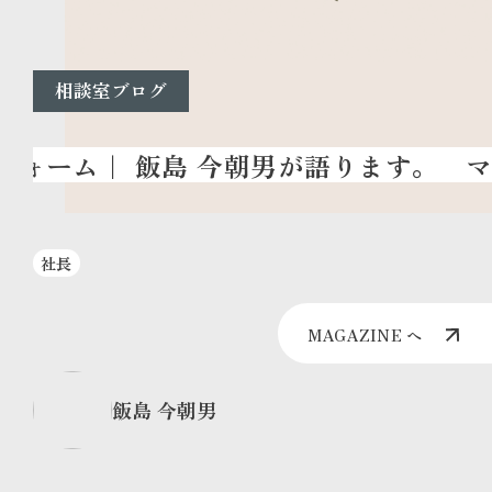
相談室ブログ
マン
社長
MAGAZINE へ
飯島 今朝男