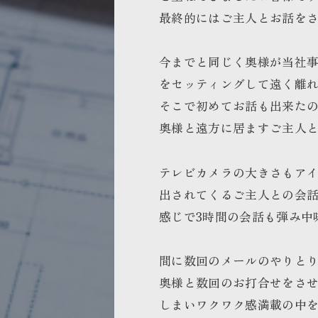
最終的にはご主人とお話を
今までと同じく奥様が当社
をセッティングして遠く離
そこで初めてお話も出来た
奥様と遠方に居ます
ご主人
テレビカメラの大きさもア
出されてくるご主人との会話
感じで3時間の会話も弾み中
間に数回のメールのやりと
奥様と数回のお打合せをさ
しまいワクワク感満載の中