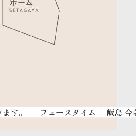
フェースタイム
｜ 飯島 今朝男