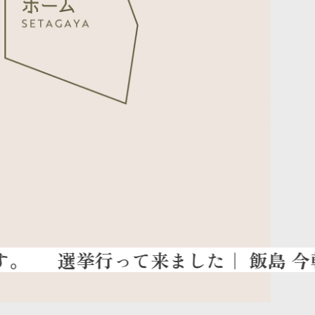
選挙行って来ました
｜ 飯島 今朝男