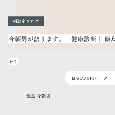
相談室ブログ
健康診断
｜ 飯
社長
MAGAZINE へ
飯島 今朝男