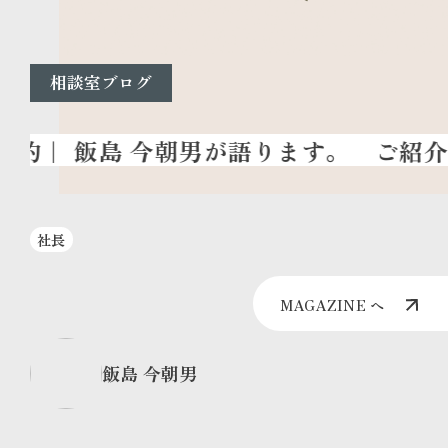
相談室ブログ
ご紹介
社長
MAGAZINE へ
飯島 今朝男