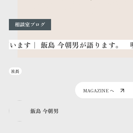
相談室ブログ
明
社長
MAGAZINE へ
飯島 今朝男