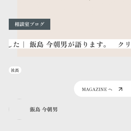
相談室ブログ
クリス
社長
MAGAZINE へ
飯島 今朝男