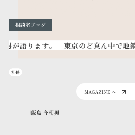
相談室ブログ
東京のど真ん中で地鎮
社長
MAGAZINE へ
飯島 今朝男