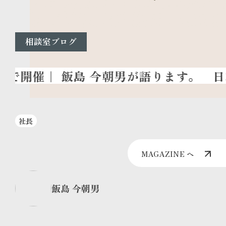
相談室ブログ
日本
社長
MAGAZINE へ
飯島 今朝男