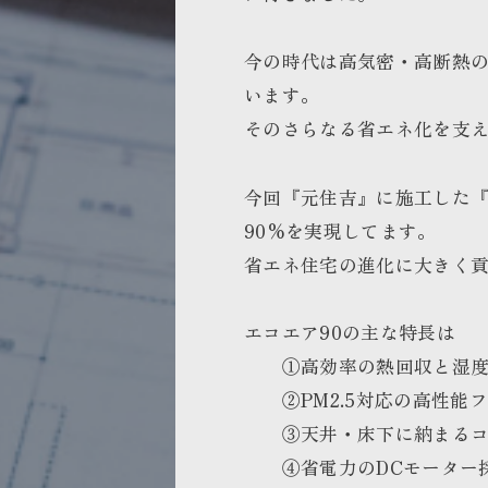
今の時代は高気密・高断熱
います。
そのさらなる省エネ化を支
今回『元住吉』に施工した『
90%を実現してます。
省エネ住宅の進化に大きく
エコエア90の主な特長は
①高効率の熱回収と湿度
②PM2.5対応の高性能
③天井・床下に納まるコ
④省電力のDCモーター採