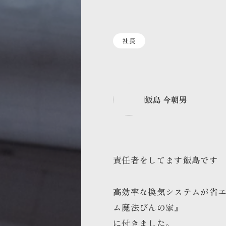
社長
飯島 今朝男
責任者をしてます飯島です
高効率な換気システムが省
ム魔法びんの家』
に付きました。