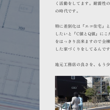
く活動をしてます。耐震性
の時代です。
特に差別化は『エコ住宅』
したいと『C値とQ値』にこ
をはっきり出来ますので全
した家づくりをしてるんで
地元工務店の良さを、もう