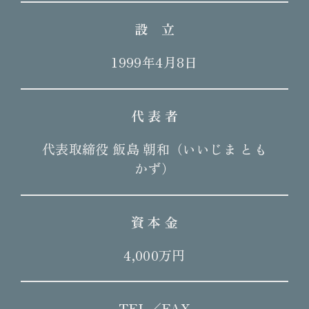
設 立
1999年4月8日
代 表 者
代表取締役 飯島 朝和（いいじま とも
かず）
資 本 金
4,000万円
TEL／FAX