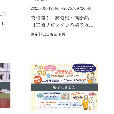
2025/09/19(金)〜
2025/09/26(金)
(日)
夜時間！ 高気密・高断熱
らし
【二階リビングご希望の方限
定】理想を叶える、丁寧な暮
東京都世田谷区下馬
らし 家づくり相談会
終了しました