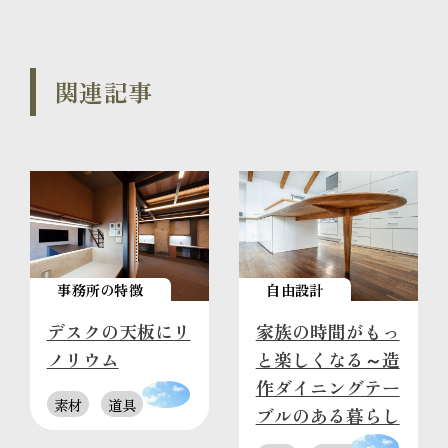
関連記事
事務所の特徴
自由設計
デスクの天板にリ
家族の時間がもっ
ノリウム
と楽しくなる～造
作ダイニングテー
素材
道具
ブルのある暮らし
～