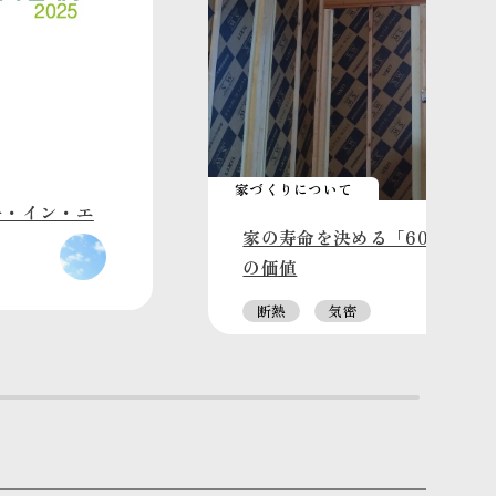
家づくりについて
ー・イン・エ
家の寿命を決める「60年無結
の価値
断熱
気密