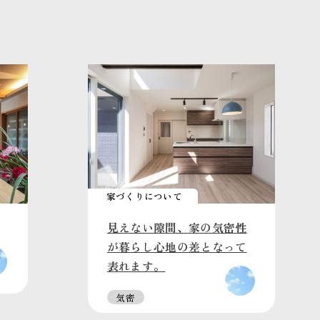
家づくりについて
見えない隙間、家の気密性
が暮らし心地の差となって
表れます。
気密