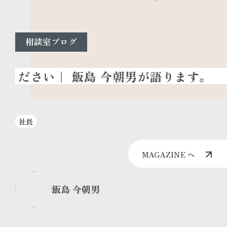
相談室ブログ
『
社長
MAGAZINE へ
飯島 今朝男