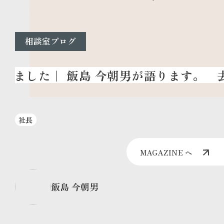
相談室ブログ
去
社長
MAGAZINE へ
飯島 今朝男