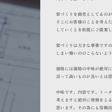
家づくりを商売としてるの
そこにお客様のことを考え
していくとを前提にご提案
家づくりは大きな事業です
しまい悔いののこらないよ
価格には価格の中味が絶対
言って高いものが良いとは
中味です、内容です、トー
考えますと絶対に情報をと
思います。その為にも信頼