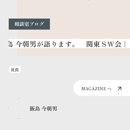
相談室ブログ
関東ＳＷ会
｜
社長
MAGAZINE へ
飯島 今朝男