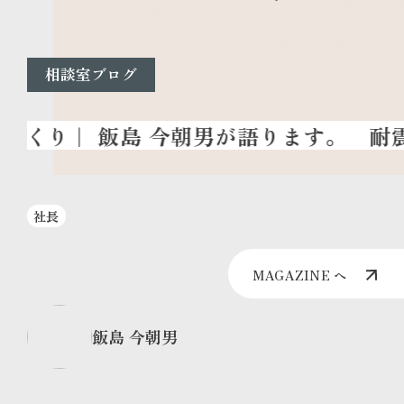
相談室ブログ
耐震
社長
MAGAZINE へ
飯島 今朝男